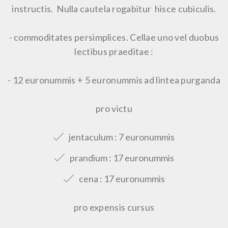
instructis. Nulla cautela rogabitur hisce cubiculis.
- commoditates persimplices. Cellae uno vel duobus
lectibus praeditae :
- 12 euronummis + 5 euronummis ad lintea purganda
pro victu
jentaculum : 7 euronummis
prandium : 17 euronummis
cena : 17 euronummis
pro expensis cursus