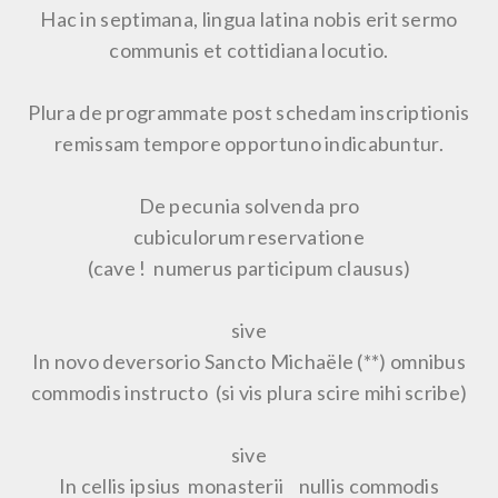
Hac in septimana, lingua latina nobis erit sermo
communis et cottidiana locutio.
Plura de programmate post schedam inscriptionis
remissam tempore opportuno indicabuntur.
De pecunia solvenda pro
cubiculorum reservatione
(cave ! numerus participum clausus)
sive
In novo deversorio Sancto Michaële (**) omnibus
commodis instructo (si vis plura scire mihi scribe)
sive
In cellis ipsius monasterii nullis commodis