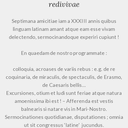
redivivae
Septimana amicitiae iam a XXXIII annis quibus
linguam latinam amant atque eam esse vivam
delectendo, sermocinandoque experiri cupiunt !
En quaedam de nostro programmate :
colloquia, acroases de variis rebus : e.g. de re
coquinaria, de miraculis, de spectaculis, de Erasmo,
de Caesaris bellis…
Excursiones, otium et ludi sunt feriae atque natura
amoenissima ibi est ! – Afferenda est vestis
balnearis si natare vis in Mari-Nostro.
Sermocinationes quotidianae, disputationes ; omnia
ut sit congressus ‘latine’ jucundus.